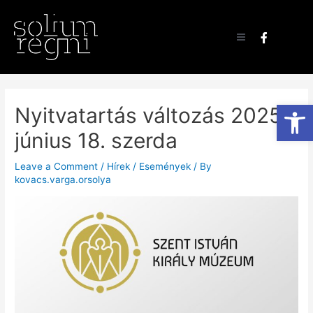
Eszk
Nyitvatartás változás 2025.
június 18. szerda
Leave a Comment
/
Hírek / Események
/ By
kovacs.varga.orsolya