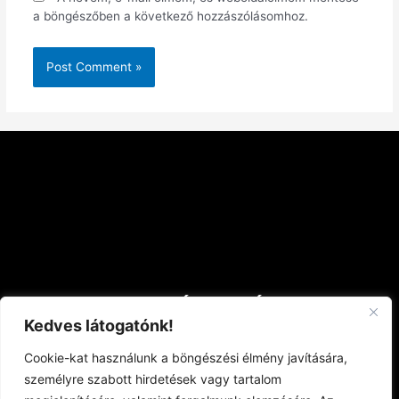
a böngészőben a következő hozzászólásomhoz.
Az ország trónusa
Kedves látogatónk!
Cookie-kat használunk a böngészési élmény javítására,
Keressen tartalmaink között
személyre szabott hirdetések vagy tartalom