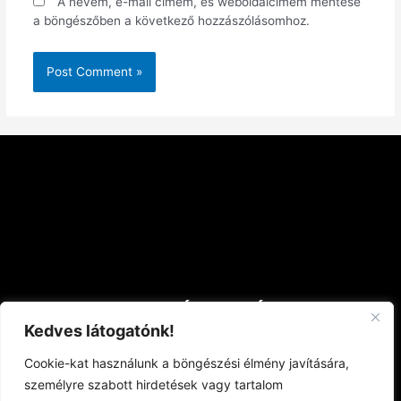
A nevem, e-mail címem, és weboldalcímem mentése
a böngészőben a következő hozzászólásomhoz.
Az ország trónusa
Kedves látogatónk!
Cookie-kat használunk a böngészési élmény javítására,
Keressen tartalmaink között
személyre szabott hirdetések vagy tartalom